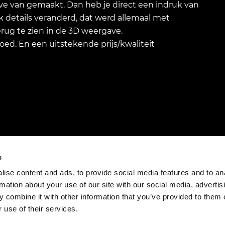
ve van gemaakt. Dan heb je direct een indruk van
droom
k details veranderd, dat werd allemaal met
ons ni
rug te zien in de 3D weergave.
commu
oed. En een uitstekende prijs/kwaliteit
zeer 
Korto
Klantenservice
s
Werkwijze
ise content and ads, to provide social media features and to an
Over ons
rmation about your use of our site with our social media, advertis
Contact
 combine it with other information that you’ve provided to them o
Blog
 use of their services.
210+
beoordelingen