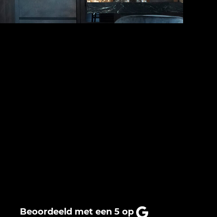
 Hout
ette keukenzaak waar wij heel vriendelijk en profession
Beoordeeld met een 5 op