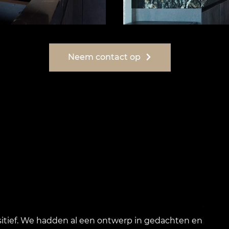
Neem contact op
J van
sitief. We hadden al een ontwerp in gedachten en
Zeer n