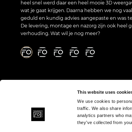
heel snel werd daar een heel mooie 3D weerga
wat je gaat krijgen. Daarna hebben we nog vaa
geduld en kundig advies aangepaste en was te
De levering, montage en nazorg zijn ook heel g
verhouding. Wat wil je nog meer?
Onze showroom
This website uses cookie
Kanaaldijk-Noord 5B
We use cookies to personal
5613DH Eindhoven
traffic. We also share info
analytics partners who may
040-7370200
they’ve collected from your
Info@keukenstudio-fo.nl