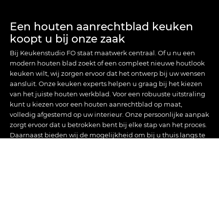
Een houten aanrechtblad keuken
koopt u bij onze zaak
Bij Keukenstudio FO staat maatwerk centraal. Of u nu een
modern houten blad zoekt of een compleet nieuwe houtlook
keuken wilt, wij zorgen ervoor dat het ontwerp bij uw wensen
aansluit. Onze keuken experts helpen u graag bij het kiezen
van het juiste houten werkblad. Voor een robuuste uitstraling
kunt u kiezen voor een houten aanrechtblad op maat,
volledig afgestemd op uw interieur. Onze persoonlijke aanpak
zorgt ervoor dat u betrokken bent bij elke stap van het proces.
Daarnaast bieden wij de mogelijkheid om bij u thuis langs te
komen om uw perfecte keuken te ontwerpen. Of het nu gaat
om het vervangen van een houten aanrechtblad of het
plaatsen van een nieuwe houtlook keuken, Keukenstudio FO
staat voor u klaar.
Neem contact op