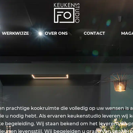
WERKWIJZE
OVER ONS
CONTACT
MAGA
n prachtige kookruimte die volledig op uw wensen is 
rts die u nodig hebt. Als ervaren keukenstudio leveren wi
 begeleiding. Wij staan bekend om het leveren van prac
ieur en levensstijl. Wij begeleiden u graag van ontwerp t