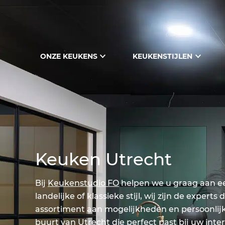
ONZE KEUKENS
KEUKENSTIJLEN
Keuken Utrecht
Bij
Keukenstudio FO
helpen we u graag aan ee
landelijke of klassieke stijl, wij zijn de expe
assortiment aan mogelijkheden en persoonlijke
buurt van Utrecht die perfect past bij uw inter