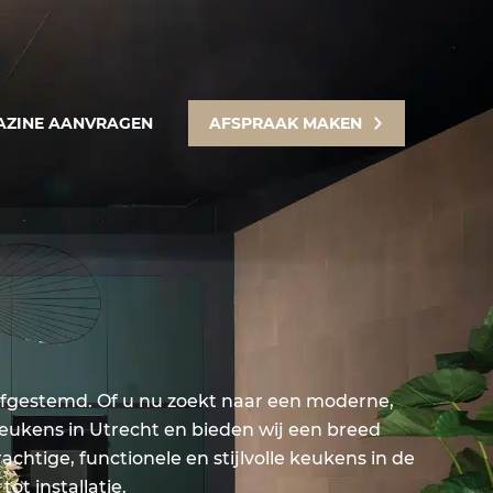
ZINE AANVRAGEN
AFSPRAAK MAKEN
afgestemd. Of u nu zoekt naar een moderne,
j keukens in Utrecht en bieden wij een breed
htige, functionele en stijlvolle keukens in de
ot installatie.